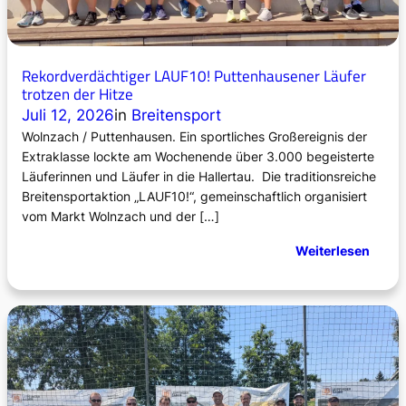
Rekordverdächtiger LAUF10! Puttenhausener Läufer
trotzen der Hitze
Juli 12, 2026
in
Breitensport
Wolnzach / Puttenhausen. Ein sportliches Großereignis der
Extraklasse lockte am Wochenende über 3.000 begeisterte
Läuferinnen und Läufer in die Hallertau. Die traditionsreiche
Breitensportaktion „LAUF10!“, gemeinschaftlich organisiert
vom Markt Wolnzach und der […]
:
Weiterlesen
R
e
k
o
r
d
v