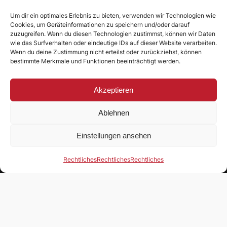
• • •
n
K
Um dir ein optimales Erlebnis zu bieten, verwenden wir Technologien wie
DIE MACHT AN DER ABENS
Cookies, um Geräteinformationen zu speichern und/oder darauf
r
zuzugreifen. Wenn du diesen Technologien zustimmst, können wir Daten
y
wie das Surfverhalten oder eindeutige IDs auf dieser Website verarbeiten.
e
Wenn du deine Zustimmung nicht erteilst oder zurückziehst, können
z
Werde Mitglied!
bestimmte Merkmale und Funktionen beeinträchtigt werden.
i
u
Akzeptieren
:
D
STANDORT
Ablehnen
e
r
SV Puttenhausen 1967 e. V.
Einstellungen ansehen
S
V
Zimmerlenzenanger 4
P
Rechtliches
Rechtliches
Rechtliches
84048 Mainburg, Puttenhausen
s
t
DSGVO
e
l
Impressum
l
Datenschutzerklarung
t