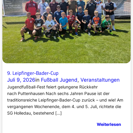
e
r
d
ä
c
h
t
i
g
e
r
9. Leipfinger-Bader-Cup
L
A
Juli 9, 2026
in
Fußball Jugend
, 
Veranstaltungen
U
Jugendfußball-Fest feiert gelungene Rückkehr
F
nach Puttenhausen Nach sechs Jahren Pause ist der
1
traditionsreiche Leipfinger-Bader-Cup zurück – und wie! Am
0
vergangenen Wochenende, dem 4. und 5. Juli, richtete die
!
SG Holledau, bestehend […]
P
:
Weiterlesen
u
9
t