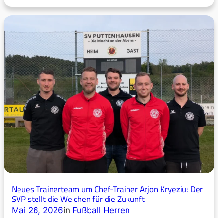
.
t
L
e
e
n
i
h
p
a
f
u
i
s
n
e
g
n
e
e
r
r
-
L
B
ä
a
u
d
f
e
e
r
r
Neues Trainerteam um Chef-Trainer Arjon Kryeziu: Der
-
t
SVP stellt die Weichen für die Zukunft
C
r
Mai 26, 2026
in
Fußball Herren
u
o