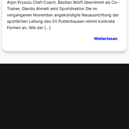
p
Arjon Kryeziu Chef-Coach, Bastian Würfl übernimmt als Co-
t
Trainer, Glerdis Ahmeti wird Sportdirektor Die im
z
vergangenen November angekündigte Neuausrichtung der
e
sportlichen Leitung des SV Puttenhausen nimmt konkrete
n
Formen an. Wie der […]
d
e
:
Weiterlesen
r
N
H
e
i
u
t
e
z
s
e
T
r
a
i
n
e
r
t
e