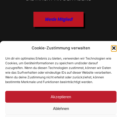
o
n
K
Werde Mitglied!
r
y
e
z
i
STANDORT
Cookie-Zustimmung verwalten
u
SV Puttenhausen 1967 e. V.
:
Um dir ein optimales Erlebnis zu bieten, verwenden wir Technologien wie
D
Cookies, um Geräteinformationen zu speichern und/oder darauf
Zimmerlenzenanger 4
e
zuzugreifen. Wenn du diesen Technologien zustimmst, können wir Daten
84048 Mainburg, Puttenhausen
wie das Surfverhalten oder eindeutige IDs auf dieser Website verarbeiten.
r
Wenn du deine Zustimmung nicht erteilst oder zurückziehst, können
S
DSGVO
bestimmte Merkmale und Funktionen beeinträchtigt werden.
V
P
Impressum
s
Akzeptieren
Datenschutzerklarung
t
Cookies
e
Ablehnen
l
FOLGE UNS