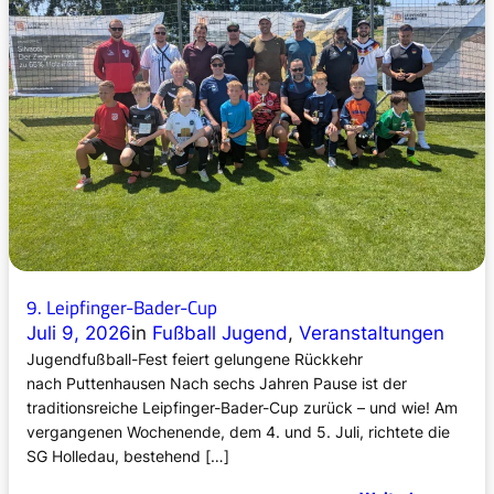
v
e
r
d
ä
c
h
t
i
g
e
r
9. Leipfinger-Bader-Cup
L
A
Juli 9, 2026
in
Fußball Jugend
, 
Veranstaltungen
U
Jugendfußball-Fest feiert gelungene Rückkehr
F
nach Puttenhausen Nach sechs Jahren Pause ist der
1
traditionsreiche Leipfinger-Bader-Cup zurück – und wie! Am
0
vergangenen Wochenende, dem 4. und 5. Juli, richtete die
!
SG Holledau, bestehend […]
P