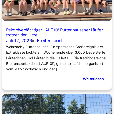
Rekordverdächtiger LAUF10! Puttenhausener Läufer
trotzen der Hitze
Juli 12, 2026
in
Breitensport
Wolnzach / Puttenhausen. Ein sportliches Großereignis der
Extraklasse lockte am Wochenende über 3.000 begeisterte
Läuferinnen und Läufer in die Hallertau. Die traditionsreiche
Breitensportaktion „LAUF10!“, gemeinschaftlich organisiert
vom Markt Wolnzach und der […]
:
Weiterlesen
R
e
k
o
r
d