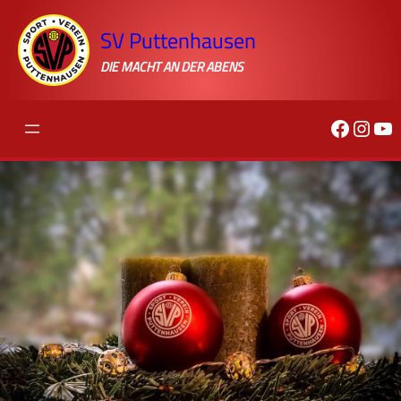
SV Puttenhausen
DIE MACHT AN DER ABENS
Facebook SV 
Inst
Yo