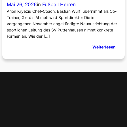
Mai 26, 2026
in
Fußball Herren
u
o
p
Arjon Kryeziu Chef-Coach, Bastian Würfl übernimmt als Co-
t
Trainer, Glerdis Ahmeti wird Sportdirektor Die im
z
vergangenen November angekündigte Neuausrichtung der
e
sportlichen Leitung des SV Puttenhausen nimmt konkrete
n
Formen an. Wie der […]
d
e
:
Weiterlesen
r
N
H
e
i
u
t
e
z
s
e
T
r
a
i
n
e
r