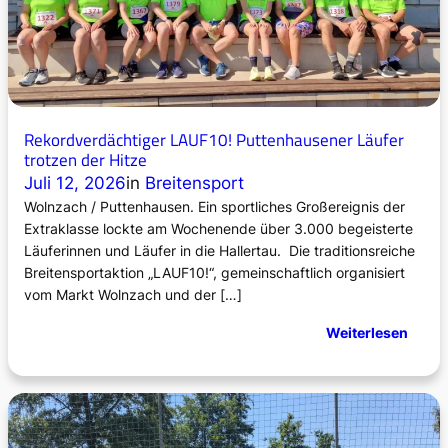
Rekordverdächtiger LAUF10! Puttenhausener Läufer
trotzen der Hitze
Juli 12, 2026
in
Breitensport
Wolnzach / Puttenhausen. Ein sportliches Großereignis der
Extraklasse lockte am Wochenende über 3.000 begeisterte
Läuferinnen und Läufer in die Hallertau. Die traditionsreiche
Breitensportaktion „LAUF10!“, gemeinschaftlich organisiert
vom Markt Wolnzach und der […]
:
Weiterlesen
R
e
k
o
r