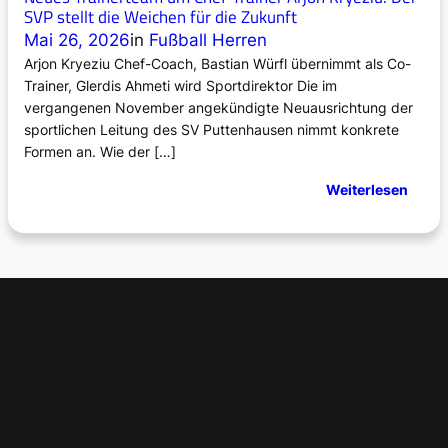
SVP stellt die Weichen für die Zukunft
C
r
Mai 26, 2026
in
Fußball Herren
u
o
p
Arjon Kryeziu Chef-Coach, Bastian Würfl übernimmt als Co-
t
Trainer, Glerdis Ahmeti wird Sportdirektor Die im
z
vergangenen November angekündigte Neuausrichtung der
e
sportlichen Leitung des SV Puttenhausen nimmt konkrete
n
Formen an. Wie der […]
d
e
:
Weiterlesen
r
N
H
e
i
u
t
e
z
s
e
T
r
a
i
n
e