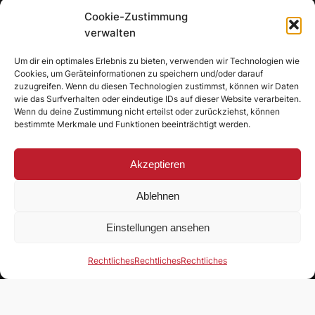
j
Cookie-Zustimmung
o
verwalten
n
K
Um dir ein optimales Erlebnis zu bieten, verwenden wir Technologien wie
Cookies, um Geräteinformationen zu speichern und/oder darauf
r
zuzugreifen. Wenn du diesen Technologien zustimmst, können wir Daten
y
wie das Surfverhalten oder eindeutige IDs auf dieser Website verarbeiten.
e
Wenn du deine Zustimmung nicht erteilst oder zurückziehst, können
z
bestimmte Merkmale und Funktionen beeinträchtigt werden.
i
u
Akzeptieren
SV Puttenhausen
:
D
1967 e.V.
Ablehnen
e
r
Einstellungen ansehen
S
• • •
V
P
DIE MACHT AN DER ABENS
Rechtliches
Rechtliches
Rechtliches
s
t
e