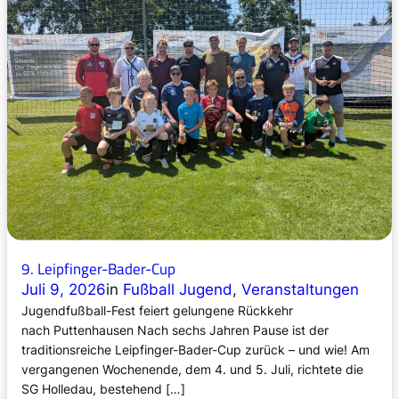
d
v
e
r
d
ä
c
h
t
i
g
e
r
9. Leipfinger-Bader-Cup
L
A
Juli 9, 2026
in
Fußball Jugend
, 
Veranstaltungen
U
Jugendfußball-Fest feiert gelungene Rückkehr
F
nach Puttenhausen Nach sechs Jahren Pause ist der
1
traditionsreiche Leipfinger-Bader-Cup zurück – und wie! Am
0
vergangenen Wochenende, dem 4. und 5. Juli, richtete die
!
SG Holledau, bestehend […]